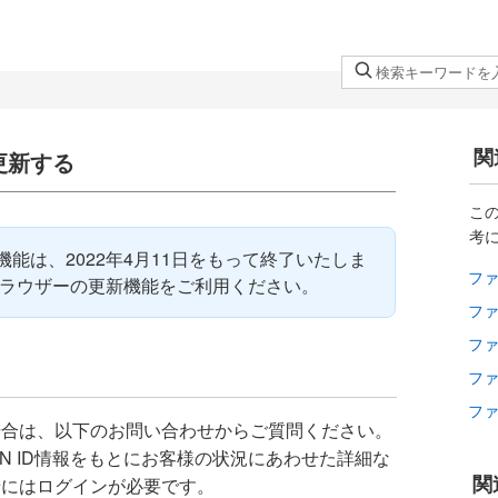
検
索
キ
ー
関
更新する
ワ
ー
こ
ド
考
を
能は、2022年4月11日をもって終了いたしま
フ
入
ブラウザーの更新機能をご利用ください。
力
フ
し
フ
て
フ
く
フ
だ
場合は、以下のお問い合わせからご質問ください。
さ
APAN ID情報をもとにお客様の状況にあわせた詳細な
い
関
せにはログインが必要です。