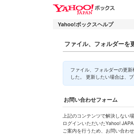
ナ
メ
ビ
イ
ゲ
ン
ー
コ
シ
ン
ファイル、フォルダーを
ョ
テ
ン
ン
へ
ツ
ス
へ
ファイル、フォルダーの更新機
キ
ス
した。 更新したい場合は、
ッ
キ
プ
ッ
プ
お問い合わせフォーム
上記のコンテンツで解決しない
ログインいただいたYahoo! J
ご案内を行うため、お問い合わ