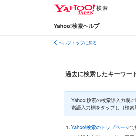
ナ
メ
ビ
イ
ゲ
ン
ー
コ
シ
ン
ヘルプトップに戻る
ョ
テ
ン
ン
へ
ツ
ス
へ
過去に検索したキーワー
キ
ス
ッ
キ
プ
ッ
プ
Yahoo!検索の検索語入力
索語入力欄をタップし［検索
Yahoo!検索のトップページ
で