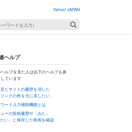
Yahoo! JAPAN
検索
連ヘルプ
のヘルプを見た人は以下のヘルプも参
にしています
に見たサイトの履歴を消した
・リンクの色を元に戻したい
ーワード入力補助機能とは
ビューの投稿履歴や「みた」
みたい」に保存した映画を確認
る