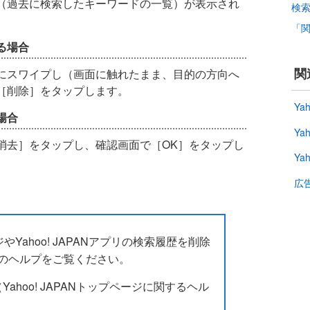
（過去に検索したキーワードの一覧）が表示され
検
「
る場合
関
にスワイプし（画面に触れたまま、目的の方向へ
［削除］をタップします。
Ya
場合
Ya
消去］をタップし、確認画面で［OK］をタップし
Y
広
ージやYahoo! JAPANアプリの検索履歴を削除
のヘルプをご覧ください。
（Yahoo! JAPANトップページに関するヘル