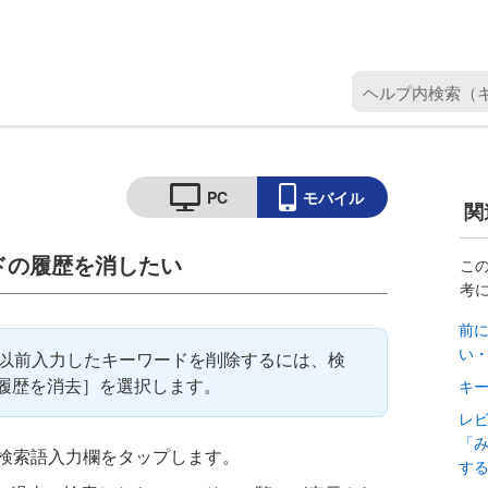
ヘ
ル
プ
内
検
PC
モバイル
関
索
（
ドの履歴を消したい
キ
こ
考
ー
ワ
前
ー
い
欄に以前入力したキーワードを削除するには、検
ド
履歴を消去］を選択します。
キ
を
レ
入
「
力
検索語入力欄をタップします。
す
）