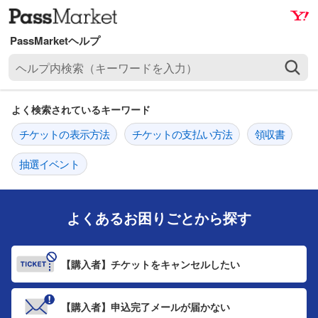
ナ
メ
ビ
イ
ゲ
ン
ヘ
ー
コ
ル
シ
ン
プ
ョ
テ
よく検索されているキーワード
内
ン
ン
検
チケットの表示方法
チケットの支払い方法
領収書
へ
ツ
索
ス
へ
（
抽選イベント
キ
ス
キ
ッ
キ
ー
プ
ッ
ワ
よくあるお困りごとから探す
プ
ー
ド
【購入者】
チケットをキャンセルしたい
を
入
力
【購入者】
申込完了メールが届かない
）