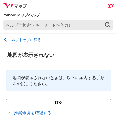
ナ
メ
ビ
イ
ゲ
ン
ヘ
ー
コ
ル
シ
ン
プ
ョ
テ
ヘルプトップに戻る
内
ン
ン
検
へ
ツ
索
地図が表示されない
ス
へ
（
キ
ス
キ
ッ
キ
ー
プ
ッ
地図が表示されないときは、以下に案内する手順
ワ
プ
をお試しください。
ー
ド
を
目次
入
力
推奨環境を確認する
）