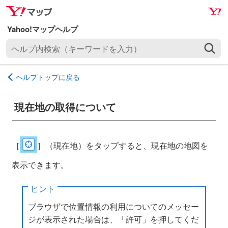
ナ
メ
ビ
イ
ゲ
ン
ヘ
ー
コ
ル
シ
ン
プ
ョ
テ
ヘルプトップに戻る
内
ン
ン
検
へ
ツ
索
現在地の取得について
ス
へ
（
キ
ス
キ
ッ
キ
ー
［
］（現在地）をタップすると、現在地の地図を
プ
ッ
ワ
プ
表示できます。
ー
ド
ヒント
を
入
ブラウザで位置情報の利用についてのメッセー
力
ジが表示された場合は、「許可」を押してくだ
）