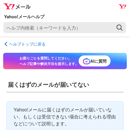
ナ
メ
ビ
イ
ゲ
ン
ヘ
ー
コ
ル
シ
ン
プ
ョ
テ
ヘルプトップに戻る
内
ン
ン
検
へ
ツ
お困りごとを質問してください。
索
AIに質問
ス
へ
ヘルプ記事や解決方法を提示します。
（
キ
ス
キ
ッ
キ
ー
プ
ッ
届くはずのメールが届いてない
ワ
プ
ー
ド
を
Yahoo!メールに届くはずのメールが届いていな
入
い、もしくは受信できない場合に考えられる理由
力
などについて説明します。
）