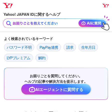
ナ
メ
ビ
イ
ゲ
ン
ー
コ
シ
ン
ョ
テ
よく検索されているキーワード
ン
ン
パスワード不明
PayPay連携
請求
生年月日
へ
ツ
ス
へ
LYPプレミアム
解約
キ
ス
ッ
キ
プ
ッ
お困りごとを質問してください。
プ
ヘルプの記事や解決方法を提示します。
AIエージェントに質問する