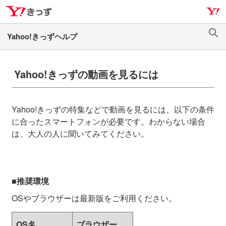
ナ
メ
ビ
イ
ゲ
ン
検
ー
コ
索
シ
ン
ョ
テ
Yahoo!きっずの動画を見るには
ン
ン
へ
ツ
ス
へ
Yahoo!きっずの特集などで動画を見るには、以下の条件
キ
ス
に合ったスマートフォンが必要です。わからない場合
ッ
キ
は、大人の人に聞いてみてください。
プ
ッ
プ
■推奨環境
OSやブラウザーは最新版をご利用ください。
OS名
ブラウザー