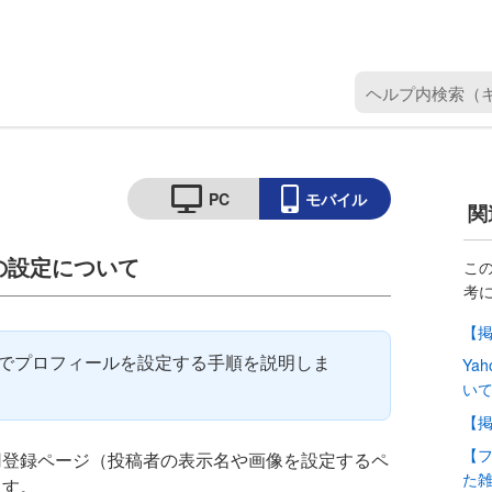
ヘ
ル
プ
内
検
PC
モバイル
関
索
（
の設定について
キ
こ
考
ー
ワ
【
ー
示板でプロフィールを設定する手順を説明しま
Ya
ド
い
を
【
入
力
【
用登録ページ（投稿者の表示名や画像を設定するペ
）
た
ます。