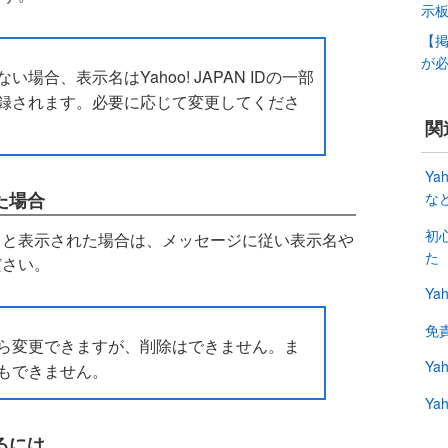
示
【
が
合、表示名はYahoo! JAPAN IDの一部
録されます。必要に応じて変更してくださ
関
Y
た場合
な
初
」と表示された場合は、メッセージに従い表示名や
た
ださい。
Ya
免
ら変更できますが、削除はできません。ま
Ya
もできません。
Ya
るには