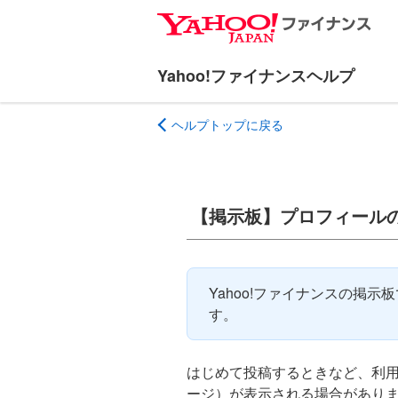
ナ
メ
ビ
イ
ゲ
ン
ー
コ
シ
ン
ヘルプトップに戻る
ョ
テ
ン
ン
へ
ツ
ス
へ
【掲示板】プロフィール
キ
ス
ッ
キ
プ
ッ
プ
Yahoo!ファイナンスの掲
す。
はじめて投稿するときなど、利
ージ）が表示される場合があり