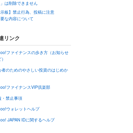
板」は削除できません
掲示板】禁止行為、投稿に注意
必要な内容について
連リンク
ahoo!ファイナンスの歩き方（お知らせ
ど）
心者のためのやさしい投資のはじめか
hoo!ファイナンスVIP倶楽部
責・禁止事項
hoo!ウォレットヘルプ
hoo! JAPAN IDに関するヘルプ