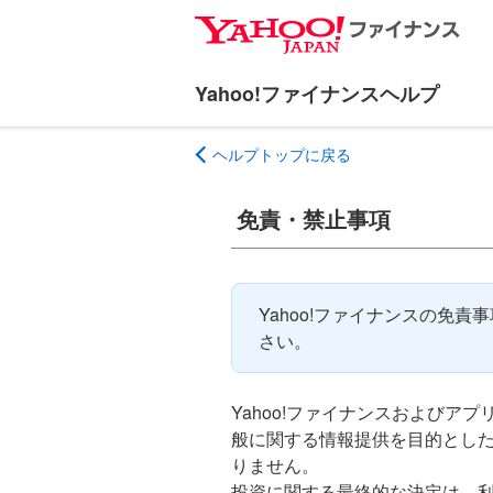
ナ
メ
ビ
イ
ゲ
ン
ー
コ
シ
ン
ヘルプトップに戻る
ョ
テ
ン
ン
へ
ツ
免責・禁止事項
ス
へ
キ
ス
ッ
キ
Yahoo!ファイナンスの免
プ
ッ
さい。
プ
Yahoo!ファイナンスおよびア
般に関する情報提供を目的とし
りません。
投資に関する最終的な決定は、