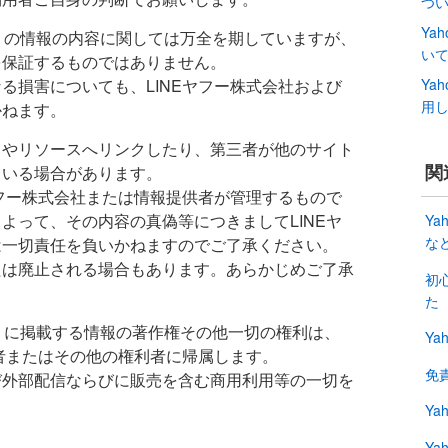
つ
Ya
プリの情報の内容に関しては万全を期していますが、
い
を保証するものではありません。
る損害についても、LINEヤフー株式会社および
Ya
用
かねます。
トやリソースへリンクしたり、第三者が他のサイト
関
ている場合があります。
ヤフー株式会社または情報提供者が管理するもので
よって、その内容の真偽等につきましてLINEヤ
Y
な
は一切責任を負いかねますのでご了承ください。
たは廃止される場合もあります。あらかじめご了承
初
た
プリに掲載する情報の著作権その他一切の権利は、
Ya
供者またはその他の権利者に帰属します。
免
び外部配信ならびに販売を含む商用利用等の一切を
Ya
Ya