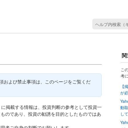
ヘ
ル
プ
内
検
関
索
（
キ
こ
考
ー
責事項および禁止事項は、このページをご覧くだ
ワ
【
ー
が
ド
Ya
を
プリに掲載する情報は、投資判断の参考として投資一
動
入
たものであり、投資の勧誘を目的としたものではあ
し
力
Ya
）
利用者ご自身の判断でお願いします。