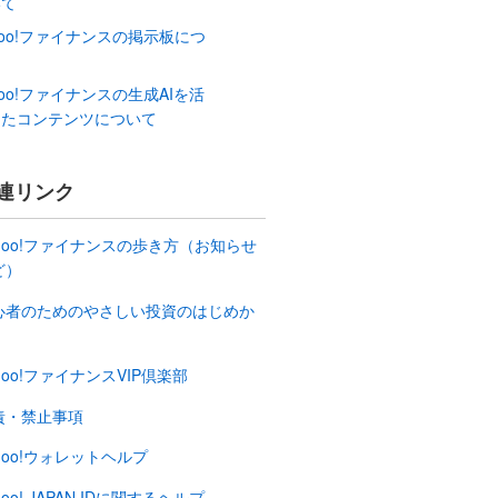
いて
hoo!ファイナンスの掲示板につ
て
hoo!ファイナンスの生成AIを活
したコンテンツについて
連リンク
ahoo!ファイナンスの歩き方（お知らせ
ど）
心者のためのやさしい投資のはじめか
hoo!ファイナンスVIP倶楽部
責・禁止事項
hoo!ウォレットヘルプ
hoo! JAPAN IDに関するヘルプ