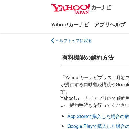
ナ
メ
ビ
イ
ゲ
ン
ー
コ
シ
ン
ヘルプトップに戻る
ョ
テ
ン
ン
へ
ツ
有料機能の解約方法
ス
へ
キ
ス
ッ
キ
「Yahoo!カーナビプラス（月額
プ
ッ
が提供する自動継続購読やGoog
プ
す。
Yahoo!カーナビアプリ内で解
い、解約手続きを行ってくださ
App Storeで購入した場合の
Google Playで購入した場