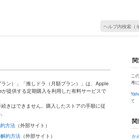
ヘ
ル
プ
内
検
関
索
（
キ
こ
考
ー
プラン）」「推しドラ（月額プラン）」は、Apple
ワ
leが提供する定期購入を利用した有料サービスで
Ya
ー
て
ド
約手続きはできません。購入したストアの手順に従
を
い。
入
関
解約方法
（外部サイト）
力
）
合の解約方法
（外部サイト）
か