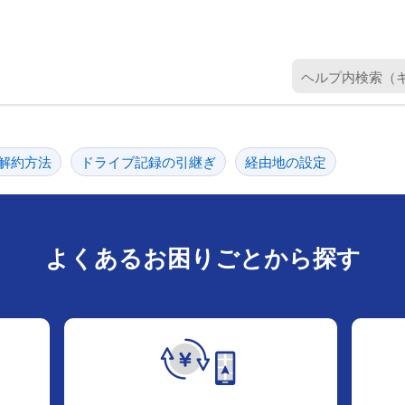
ヘ
ル
プ
内
検
解約方法
ドライブ記録の引継ぎ
経由地の設定
索
（
キ
ー
よくあるお困りごとから探す
ワ
ー
ド
を
入
力
）