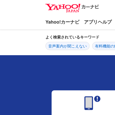
ナ
メ
ビ
イ
ゲ
ン
ー
コ
シ
ン
ョ
テ
よく検索されているキーワード
ン
ン
音声案内が聞こえない
有料機能の
へ
ツ
ス
へ
キ
ス
ッ
キ
プ
ッ
プ