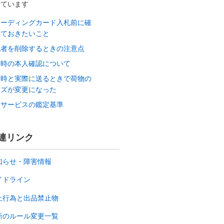
しています
レーディングカード入札前に確
しておきたいこと
札者を削除するときの注意点
品時の本人確認について
品時と実際に送るときで荷物の
イズが変更になった
定サービスの鑑定基準
連リンク
知らせ・障害情報
イドライン
止行為と出品禁止物
新のルール変更一覧