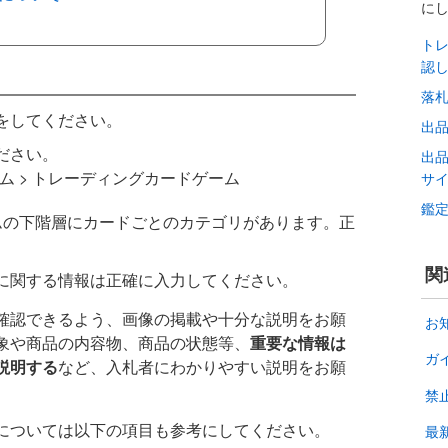
に
ト
認
落
をしてください。
出
ださい。
出
ム > トレーディングカードゲーム
サ
鑑
ムの下階層にカードごとのカテゴリがあります。正
関
に関する情報は正確に入力してください。
確認できるよう、画像の掲載や十分な説明をお願
お
象や商品の内容物、商品の状態等、
重要な情報は
ガ
説明する
など、入札者にわかりやすい説明をお願
禁
については以下の項目も参考にしてください。
最