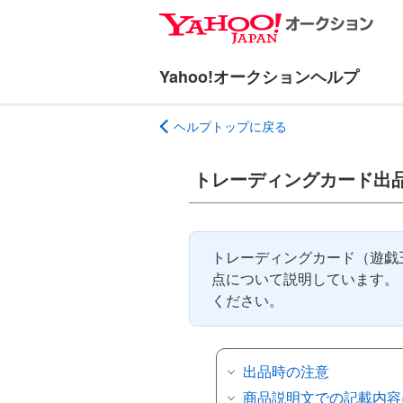
ナ
メ
ビ
イ
ゲ
ン
ー
コ
シ
ン
ヘルプトップに戻る
ョ
テ
ン
ン
へ
ツ
トレーディングカード出
ス
へ
キ
ス
ッ
キ
トレーディングカード（遊戯
プ
ッ
点について説明しています。
プ
ください。
出品時の注意
商品説明文での記載内容