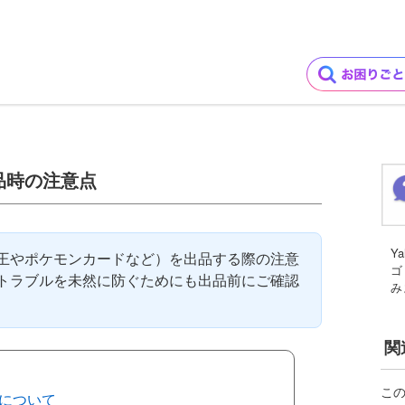
品時の注意点
Y
王やポケモンカードなど）を出品する際の注意
ゴ
トラブルを未然に防ぐためにも出品前にご確認
み
関
こ
について