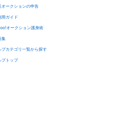
反オークションの申告
利用ガイド
hoo!オークション護身術
語集
ルプカテゴリ一覧から探す
ルプトップ