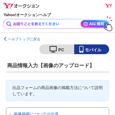
ナ
メ
ビ
イ
ゲ
ン
ー
コ
シ
ン
ョ
テ
ヘルプトップに戻る
ン
ン
へ
ツ
PC
モバイル
ス
へ
キ
ス
商品情報入力【画像のアップロード】
ッ
キ
プ
ッ
プ
出品フォームの商品画像の掲載方法について説明
しています。
画像掲載についての注意