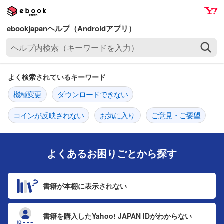
ナ
メ
ビ
イ
ゲ
ン
ヘ
ー
コ
ル
シ
ン
プ
ョ
テ
よく検索されているキーワード
内
ン
ン
検
機種変更
ダウンロードできない
へ
ツ
索
ス
へ
（
コインが反映されない
お気に入り
ご意見・ご要望
キ
ス
キ
ッ
キ
ー
プ
ッ
ワ
よくあるお困りごとから探す
プ
ー
ド
書籍が本棚に表示されない
を
入
力
書籍を購入した
Yahoo! JAPAN IDがわからない
）