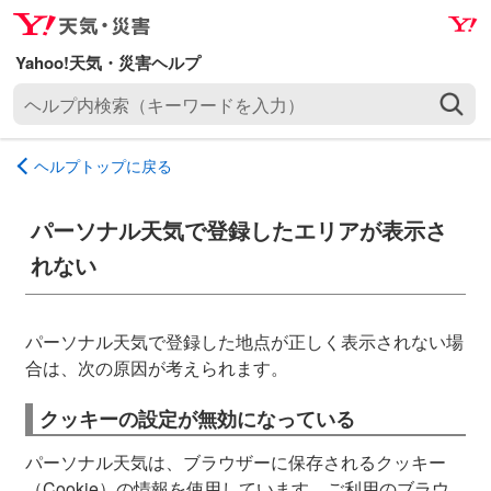
ナ
メ
ビ
イ
ゲ
ン
ヘ
ー
コ
ル
シ
ン
プ
ョ
テ
ヘルプトップに戻る
内
ン
ン
検
へ
ツ
索
パーソナル天気で登録したエリアが表示さ
ス
へ
（
キ
ス
れない
キ
ッ
キ
ー
プ
ッ
ワ
プ
パーソナル天気で登録した地点が正しく表示されない場
ー
合は、次の原因が考えられます。
ド
を
クッキーの設定が無効になっている
入
パーソナル天気は、ブラウザーに保存されるクッキー
力
（Cookie）の情報を使用しています。ご利用のブラウ
）