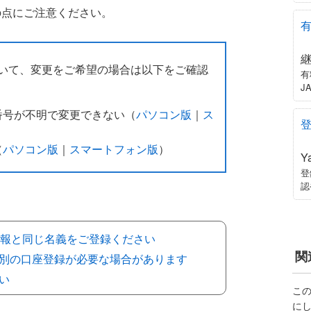
の点にご注意ください。
いて、変更をご希望の場合は以下をご確認
有
J
番号が不明で変更できない（
パソコン版
｜
ス
（
パソコン版
｜
スマートフォン版
）
Y
登
認
録情報と同じ名義をご登録ください
関
、別の口座登録が必要な場合があります
い
こ
に