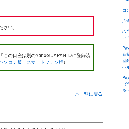
コ
入
ださい。
心
い
Pa
連
口座は別のYahoo! JAPAN IDに登録済
登録
パソコン版
｜
スマートフォン版
）
ヘ
P
（Y
る
△一覧に戻る