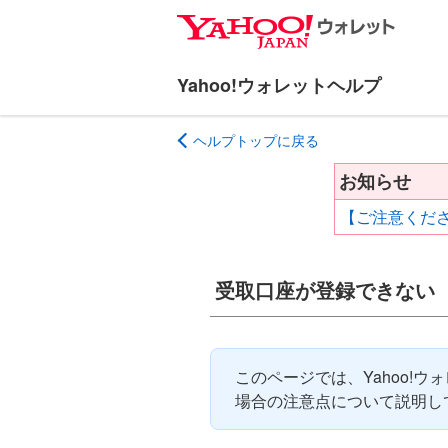
ナ
メ
ビ
イ
ゲ
ン
ー
コ
シ
ン
ヘルプトップに戻る
ョ
テ
ン
ン
お知らせ
へ
ツ
【ご注意くださ
ス
へ
キ
ス
ッ
キ
受取口座が登録できない
プ
ッ
プ
このページでは、Yahoo!
場合の注意点について説明し