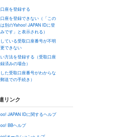
取口座を登録する
取口座を登録できない（「この
は別のYahoo! JAPAN IDに登
済みです」と表示される）
録している受取口座番号が不明
変更できない
払い方法を登録する（受取口座
登録済みの場合）
録した受取口座番号がわからな
（郵送での手続き）
連リンク
hoo! JAPAN IDに関するヘルプ
hoo! BBヘルプ
hoo!オークションヘルプ