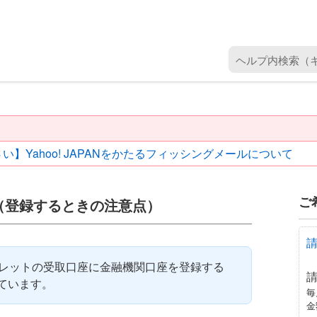
ヘ
ル
プ
内
検
索
い】Yahoo! JAPANをかたるフィッシングメールについて
（
キ
ー
ご
（登録するときの注意点）
ワ
ー
ド
を
ウォレットの受取口座に金融機関口座を登録する
入
ています。
力
毎
金
）