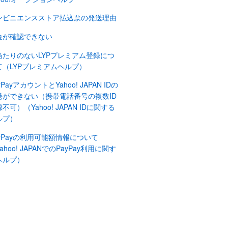
ンビニエンスストア払込票の発送理由
金が確認できない
当たりのないLYPプレミアム登録につ
て（LYPプレミアムヘルプ）
yPayアカウントとYahoo! JAPAN IDの
携ができない（携帯電話番号の複数ID
不可）（Yahoo! JAPAN IDに関する
ルプ）
ayPayの利用可能額情報について
ahoo! JAPANでのPayPay利用に関す
ヘルプ）