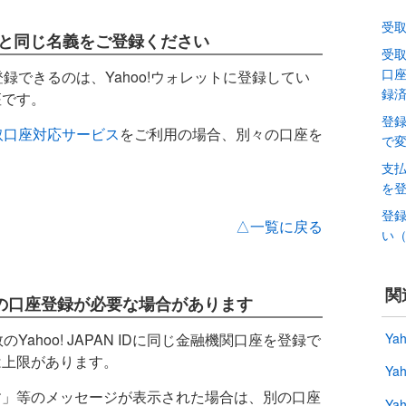
受
情報と同じ名義をご登録ください
受
口座
登録できるのは、Yahoo!ウォレットに登録してい
録
座です。
登
取口座対応サービス
をご利用の場合、別々の口座を
で
支
を
登
△一覧に戻る
い
関
別の口座登録が必要な場合があります
のYahoo! JAPAN IDに同じ金融機関口座を登録で
Ya
は上限があります。
Ya
す」等のメッセージが表示された場合は、別の口座
Ya