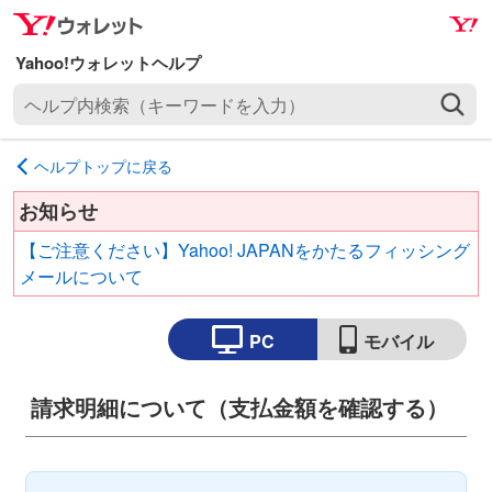
ナ
メ
ビ
イ
ゲ
ン
ヘ
ー
コ
ル
シ
ン
プ
ョ
テ
ヘルプトップに戻る
内
ン
ン
検
へ
ツ
お知らせ
索
ス
へ
【ご注意ください】Yahoo! JAPANをかたるフィッシング
（
キ
ス
メールについて
キ
ッ
キ
ー
プ
ッ
ワ
PC
モバイル
プ
ー
ド
請求明細について（支払金額を確認する）
を
入
力
）