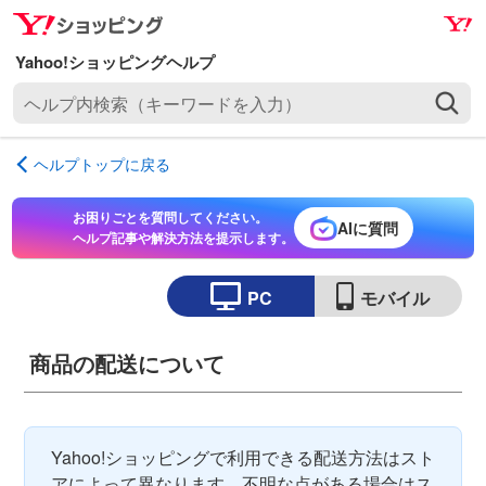
ナ
メ
ビ
イ
ゲ
ン
ヘ
ー
コ
ル
シ
ン
プ
ョ
テ
ヘルプトップに戻る
内
ン
ン
検
へ
ツ
お困りごとを質問してください。
索
AIに質問
ス
へ
ヘルプ記事や解決方法を提示します。
（
キ
ス
キ
ッ
キ
PC
モバイル
ー
プ
ッ
ワ
プ
ー
商品の配送について
ド
を
入
Yahoo!ショッピングで利用できる配送方法はスト
力
アによって異なります。不明な点がある場合はス
）