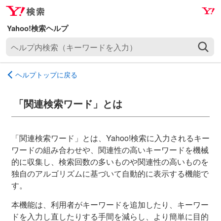
ナ
メ
ビ
イ
ゲ
ン
ヘ
ー
コ
ル
シ
ン
プ
ョ
テ
ヘルプトップに戻る
内
ン
ン
検
へ
ツ
索
「関連検索ワード」とは
ス
へ
（
キ
ス
キ
ッ
キ
ー
「関連検索ワード」とは、Yahoo!検索に入力されるキー
プ
ッ
ワ
ワードの組み合わせや、関連性の高いキーワードを機械
プ
ー
的に収集し、検索回数の多いものや関連性の高いものを
ド
独自のアルゴリズムに基づいて自動的に表示する機能で
を
す。
入
本機能は、利用者がキーワードを追加したり、キーワー
力
ドを入力し直したりする手間を減らし、より簡単に目的
）