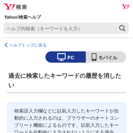
ナ
メ
ビ
イ
ゲ
ン
ヘ
ー
コ
ル
シ
ン
プ
ョ
テ
ヘルプトップに戻る
内
ン
ン
検
へ
ツ
PC
モバイル
索
ス
へ
（
キ
ス
過去に検索したキーワードの履歴を消した
キ
ッ
キ
ー
い
プ
ッ
ワ
プ
ー
ド
検索語入力欄などに以前入力したキーワードが自
を
動的に入力されるのは、ブラウザーのオートコン
入
プリート機能によるものです。以前入力したキー
力
ワードを自動的に入力されないようにする場合
）