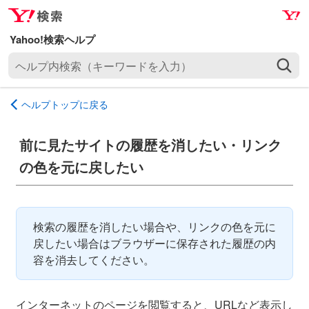
ナ
メ
ビ
イ
ゲ
ン
ヘ
ー
コ
ル
シ
ン
プ
ョ
テ
ヘルプトップに戻る
内
ン
ン
検
へ
ツ
索
前に見たサイトの履歴を消したい・リンク
ス
へ
（
キ
ス
の色を元に戻したい
キ
ッ
キ
ー
プ
ッ
ワ
プ
ー
検索の履歴を消したい場合や、リンクの色を元に
ド
戻したい場合はブラウザーに保存された履歴の内
を
容を消去してください。
入
力
インターネットのページを閲覧すると、URLなど表示し
）