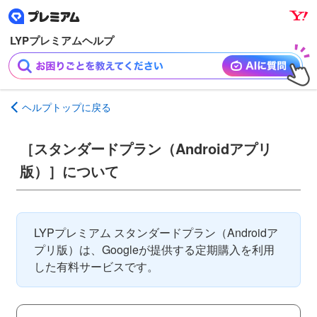
ナ
メ
ビ
イ
ゲ
ン
ー
コ
シ
ン
ョ
テ
ヘルプトップに戻る
ン
ン
へ
ツ
［スタンダードプラン（Androidアプリ
ス
へ
キ
ス
版）］について
ッ
キ
プ
ッ
プ
LYPプレミアム スタンダードプラン（Androidア
プリ版）は、Googleが提供する定期購入を利用
した有料サービスです。