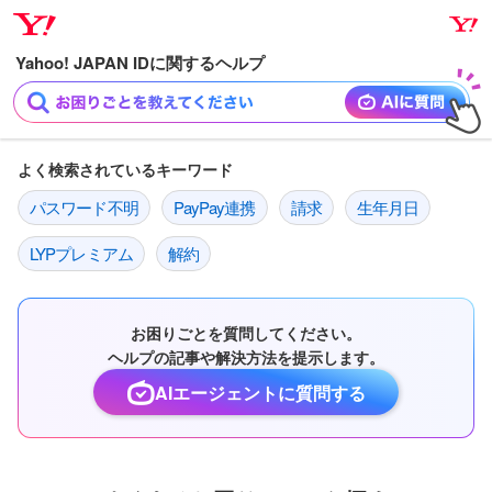
ナ
メ
ビ
イ
ゲ
ン
ー
コ
シ
ン
ョ
テ
よく検索されているキーワード
ン
ン
パスワード不明
PayPay連携
請求
生年月日
へ
ツ
ス
へ
LYPプレミアム
解約
キ
ス
ッ
キ
プ
ッ
お困りごとを質問してください。
プ
ヘルプの記事や解決方法を提示します。
AIエージェントに質問する