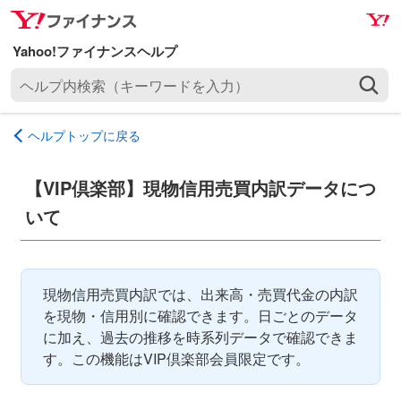
ナ
メ
ビ
イ
ゲ
ン
ヘ
ー
コ
ル
シ
ン
プ
ョ
テ
ヘルプトップに戻る
内
ン
ン
検
へ
ツ
索
【VIP倶楽部】現物信用売買内訳データにつ
ス
へ
（
キ
ス
いて
キ
ッ
キ
ー
プ
ッ
ワ
プ
ー
現物信用売買内訳では、出来高・売買代金の内訳
ド
を現物・信用別に確認できます。日ごとのデータ
を
に加え、過去の推移を時系列データで確認できま
入
す。この機能はVIP倶楽部会員限定です。
力
）