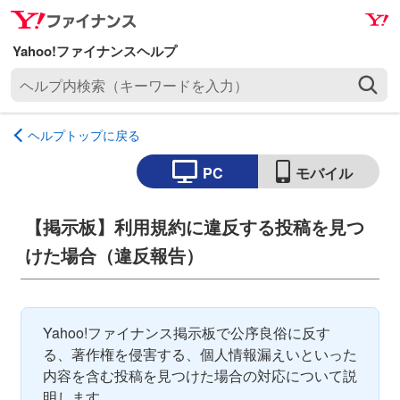
ナ
メ
ビ
イ
ゲ
ン
ヘ
ー
コ
ル
シ
ン
プ
ョ
テ
ヘルプトップに戻る
内
ン
ン
検
へ
ツ
PC
モバイル
索
ス
へ
（
キ
ス
【掲示板】利用規約に違反する投稿を見つ
キ
ッ
キ
ー
けた場合（違反報告）
プ
ッ
ワ
プ
ー
ド
Yahoo!ファイナンス掲示板で公序良俗に反す
を
る、著作権を侵害する、個人情報漏えいといった
入
内容を含む投稿を見つけた場合の対応について説
力
明します。
）