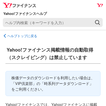
ナ
メ
ビ
イ
ゲ
ン
ヘ
ー
コ
ル
シ
ン
プ
ョ
テ
ヘルプトップに戻る
内
ン
ン
検
へ
ツ
索
Yahoo!ファイナンス掲載情報の自動取得
ス
へ
（
キ
ス
（スクレイピング）は禁止しています
キ
ッ
キ
ー
プ
ッ
ワ
プ
ー
株価データのダウンロードを利用したい場合は、
ド
「VIP倶楽部」の「時系列データダウンロード」
を
をご利用ください。
入
力
Yahoo!ファイナンスでは、Yahoo!ファイナンスに掲載
）