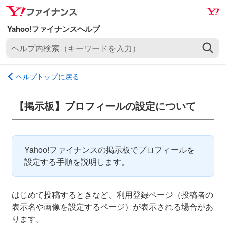
ナ
メ
ビ
イ
ゲ
ン
ヘ
ー
コ
ル
シ
ン
プ
ョ
テ
ヘルプトップに戻る
内
ン
ン
検
へ
ツ
索
【掲示板】プロフィールの設定について
ス
へ
（
キ
ス
キ
ッ
キ
ー
プ
ッ
Yahoo!ファイナンスの掲示板でプロフィールを
ワ
プ
設定する手順を説明します。
ー
ド
を
はじめて投稿するときなど、利用登録ページ（投稿者の
入
表示名や画像を設定するページ）が表示される場合があ
力
ります。
）