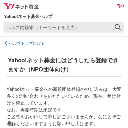
ナ
メ
ビ
イ
ゲ
ン
ヘ
ー
コ
ル
シ
ン
プ
ョ
テ
ヘルプトップに戻る
内
ン
ン
検
へ
ツ
索
Yahoo!ネット募金にはどうしたら登録でき
ス
へ
（
キ
ス
ますか（NPO団体向け）
キ
ッ
キ
ー
プ
ッ
ワ
プ
Yahoo!ネット募金への新規団体登録の申し込みは、大変
ー
多くの問い合わせをいただいているため、現在、受け付
ド
けを停止しています。
を
なお、再開時期は未定です。
入
ご迷惑をおかけして申し訳ございませんが、なにとぞご
力
理解くださいますようお願い申し上げます。
）