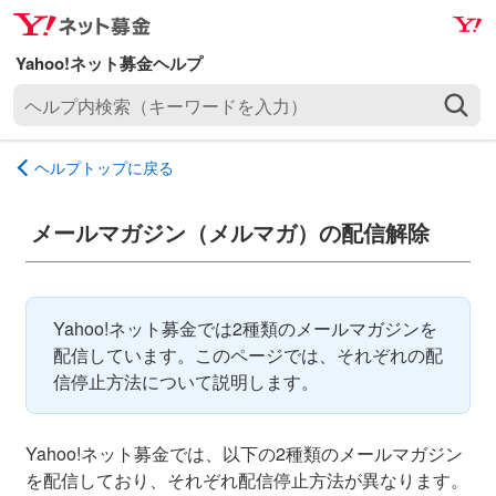
ナ
メ
ビ
イ
ゲ
ン
ヘ
ー
コ
ル
シ
ン
プ
ョ
テ
ヘルプトップに戻る
内
ン
ン
検
へ
ツ
索
メールマガジン（メルマガ）の配信解除
ス
へ
（
キ
ス
キ
ッ
キ
ー
プ
ッ
Yahoo!ネット募金では2種類のメールマガジンを
ワ
プ
配信しています。このページでは、それぞれの配
ー
信停止方法について説明します。
ド
を
入
Yahoo!ネット募金では、以下の2種類のメールマガジン
力
を配信しており、それぞれ配信停止方法が異なります。
）