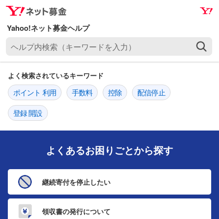
ナ
メ
ビ
イ
ゲ
ン
ヘ
ー
コ
ル
シ
ン
プ
ョ
テ
よく検索されているキーワード
内
ン
ン
検
ポイント 利用
手数料
控除
配信停止
へ
ツ
索
ス
へ
（
登録 開設
キ
ス
キ
ッ
キ
ー
プ
ッ
ワ
よくあるお困りごとから探す
プ
ー
ド
継続寄付を
停止したい
を
入
力
領収書の発行
について
）