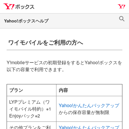
ナ
メ
ビ
イ
ゲ
ン
検
ー
コ
索
シ
ン
ョ
テ
ワイモバイルをご利用の方へ
ン
ン
へ
ツ
ス
へ
Y!mobileサービスの初期登録をするとYahoo!ボックスを
キ
ス
以下の容量で利用できます。
ッ
キ
プ
ッ
プ
プラン
内容
LYPプレミアム（ワ
Yahoo!かんたんバックアップ
イモバイル特約）※1
からの保存容量が無制限
Enjoyパック※2
その他プランをご利
Yahoo!かんたんバックアップ