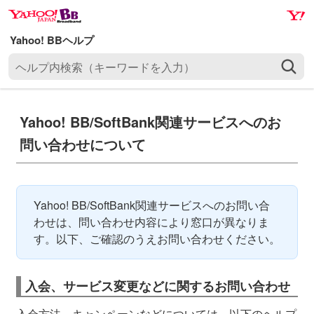
ナ
メ
ビ
イ
ゲ
ン
ヘ
ー
コ
ル
シ
ン
プ
ョ
テ
内
ン
ン
Yahoo! BB/SoftBank関連サービスへのお
検
へ
ツ
問い合わせについて
索
ス
へ
（
キ
ス
キ
ッ
キ
ー
プ
ッ
Yahoo! BB/SoftBank関連サービスへのお問い合
ワ
プ
わせは、問い合わせ内容により窓口が異なりま
ー
す。以下、ご確認のうえお問い合わせください。
ド
を
入
入会、サービス変更などに関するお問い合わせ
力
）
入会方法、キャンペーンなどについては、以下のヘルプ