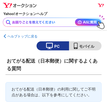
ナ
メ
ビ
イ
ゲ
ン
ー
コ
シ
ン
ョ
テ
ヘルプトップに戻る
ン
ン
へ
ツ
PC
モバイル
ス
へ
キ
ス
おてがる配送（日本郵便）に関するよくあ
ッ
キ
る質問
プ
ッ
プ
おてがる配送（日本郵便）の利用に関してご不明
点がある場合は、以下を参考にしてください。